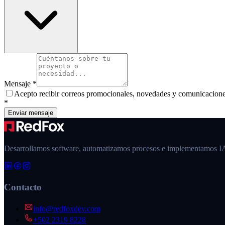
Mensaje
*
Acepto recibir correos promocionales, novedades y comunicacione
*
Enviar mensaje
Desarrollamos software, automatizamos procesos e implementamos 
Contacto
info@redfoxdev.com
+502 2319 8228