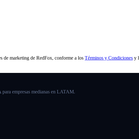
s de marketing de
RedFox
, conforme a los
Términos y Condiciones
y 
IA para empresas medianas en LATAM.