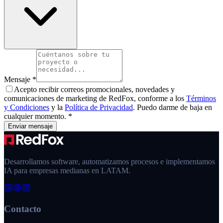
Mensaje
*
Acepto recibir correos promocionales, novedades y
comunicaciones de marketing de
RedFox
, conforme a los
Términos
y Condiciones
y la
Política de Privacidad
. Puedo darme de baja en
cualquier momento.
*
Enviar mensaje
Desarrollamos software, automatizamos procesos e implementamos
IA para empresas medianas en LATAM.
Contacto