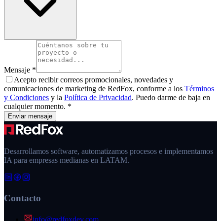
Mensaje
*
Acepto recibir correos promocionales, novedades y
comunicaciones de marketing de
RedFox
, conforme a los
Términos
y Condiciones
y la
Política de Privacidad
. Puedo darme de baja en
cualquier momento.
*
Enviar mensaje
Desarrollamos software, automatizamos procesos e implementamos
IA para empresas medianas en LATAM.
Contacto
info@redfoxdev.com