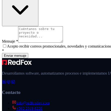
Mensaje
*
Acepto recibir correos promocionales, novedades y comunicacione
*
Enviar mensaje
Desarrollamos software, automatizamos procesos e implementamos 
Contacto
info@redfoxdev.com
+502 2319 8228