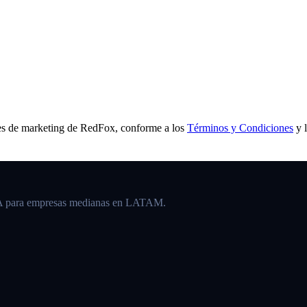
s de marketing de
RedFox
, conforme a los
Términos y Condiciones
y 
IA para empresas medianas en LATAM.