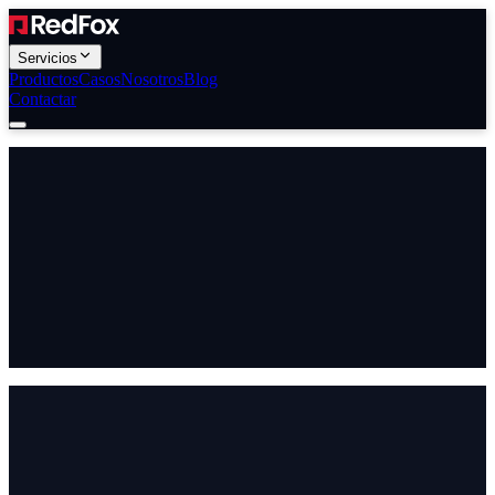
Servicios
Productos
Casos
Nosotros
Blog
Contactar
cada
Contactar ahora
Ver casos de éxito