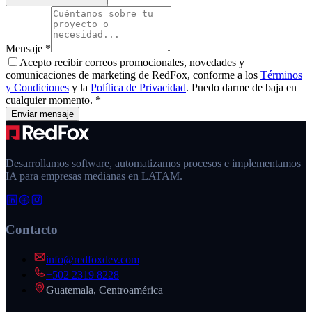
Mensaje
*
Acepto recibir correos promocionales, novedades y
comunicaciones de marketing de
RedFox
, conforme a los
Términos
y Condiciones
y la
Política de Privacidad
. Puedo darme de baja en
cualquier momento.
*
Enviar mensaje
Desarrollamos software, automatizamos procesos e implementamos
IA para empresas medianas en LATAM.
Contacto
info@redfoxdev.com
+502 2319 8228
Guatemala, Centroamérica