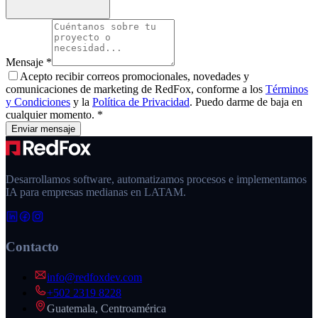
Mensaje
*
Acepto recibir correos promocionales, novedades y
comunicaciones de marketing de
RedFox
, conforme a los
Términos
y Condiciones
y la
Política de Privacidad
. Puedo darme de baja en
cualquier momento.
*
Enviar mensaje
Desarrollamos software, automatizamos procesos e implementamos
IA para empresas medianas en LATAM.
Contacto
info@redfoxdev.com
+502 2319 8228
Guatemala, Centroamérica