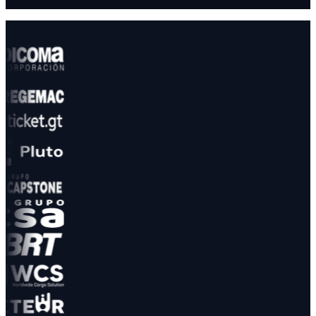
75
%
de meta mensual
Facturación
87
%
Soporte
94
%
Reportes
63
%