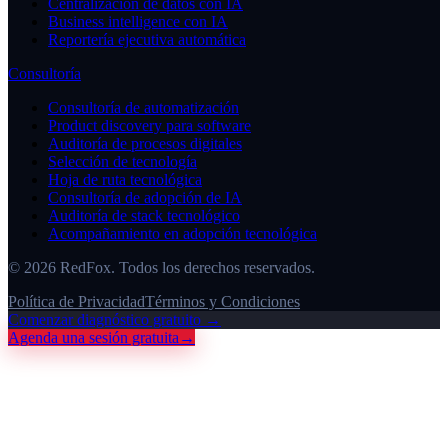
Centralización de datos con IA
Business intelligence con IA
Reportería ejecutiva automática
Consultoría
Consultoría de automatización
Product discovery para software
Auditoría de procesos digitales
Selección de tecnología
Hoja de ruta tecnológica
Consultoría de adopción de IA
Auditoría de stack tecnológico
Acompañamiento en adopción tecnológica
©
2026
RedFox. Todos los derechos reservados.
Política de Privacidad
Términos y Condiciones
Comenzar diagnóstico gratuito →
Agenda una sesión gratuita
→