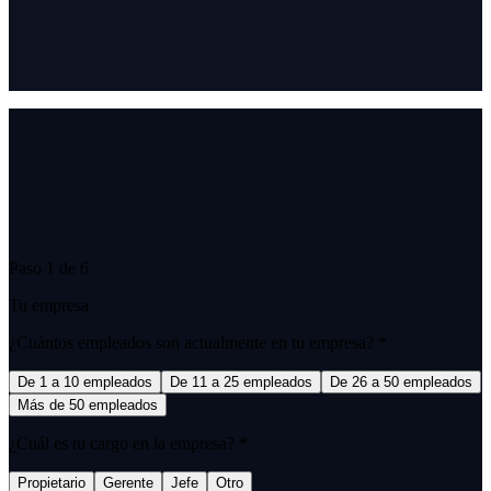
Paso
1
de
6
Tu empresa
¿Cuántos empleados son actualmente en tu empresa?
*
De 1 a 10 empleados
De 11 a 25 empleados
De 26 a 50 empleados
Más de 50 empleados
¿Cuál es tu cargo en la empresa?
*
Propietario
Gerente
Jefe
Otro