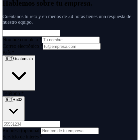
Hablemos sobre tu
empresa
.
Cuéntanos tu reto y en menos de 24 horas tienes una respuesta de
nuestro equipo.
Nombre completo
*
Correo electrónico
*
País
*
🇬🇹
Guatemala
Teléfono
*
🇬🇹
+502
Empresa
(opcional)
Servicio de interés
*