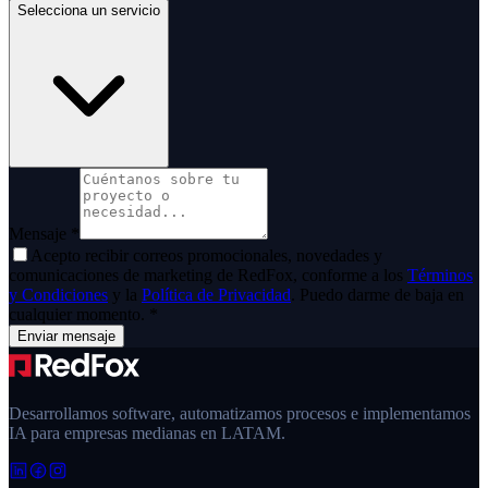
Selecciona un servicio
Mensaje
*
Acepto recibir correos promocionales, novedades y
comunicaciones de marketing de
RedFox
, conforme a los
Términos
y Condiciones
y la
Política de Privacidad
. Puedo darme de baja en
cualquier momento.
*
Enviar mensaje
Desarrollamos software, automatizamos procesos e implementamos
IA para empresas medianas en LATAM.