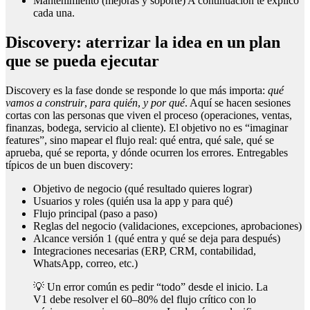
Mantenimiento (mejoras y soporte) A continuación te explico
cada una.
Discovery: aterrizar la idea en un plan
que se pueda ejecutar
Discovery es la fase donde se responde lo que más importa:
qué
vamos a construir
,
para quién
,
y por qué
. Aquí se hacen sesiones
cortas con las personas que viven el proceso (operaciones, ventas,
finanzas, bodega, servicio al cliente). El objetivo no es “imaginar
features”, sino mapear el flujo real: qué entra, qué sale, qué se
aprueba, qué se reporta, y dónde ocurren los errores. Entregables
típicos de un buen discovery:
Objetivo de negocio (qué resultado quieres lograr)
Usuarios y roles (quién usa la app y para qué)
Flujo principal (paso a paso)
Reglas del negocio (validaciones, excepciones, aprobaciones)
Alcance versión 1 (qué entra y qué se deja para después)
Integraciones necesarias (ERP, CRM, contabilidad,
WhatsApp, correo, etc.)
💡 Un error común es pedir “todo” desde el inicio. La
V1 debe resolver el 60–80% del flujo crítico con lo