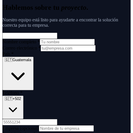
Hablemos sobre tu
proyecto
.
Nuestro equipo está listo para ayudarte a encontrar la solución
correcta para tu empresa.
Nombre completo
*
Correo electrónico
*
País
*
🇬🇹
Guatemala
Teléfono
*
🇬🇹
+502
Empresa
(opcional)