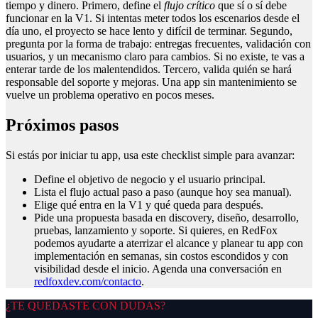
tiempo y dinero. Primero, define el
flujo crítico
que sí o sí debe
funcionar en la V1. Si intentas meter todos los escenarios desde el
día uno, el proyecto se hace lento y difícil de terminar. Segundo,
pregunta por la forma de trabajo: entregas frecuentes, validación con
usuarios, y un mecanismo claro para cambios. Si no existe, te vas a
enterar tarde de los malentendidos. Tercero, valida quién se hará
responsable del soporte y mejoras. Una app sin mantenimiento se
vuelve un problema operativo en pocos meses.
Próximos pasos
Si estás por iniciar tu app, usa este checklist simple para avanzar:
Define el objetivo de negocio y el usuario principal.
Lista el flujo actual paso a paso (aunque hoy sea manual).
Elige qué entra en la V1 y qué queda para después.
Pide una propuesta basada en discovery, diseño, desarrollo,
pruebas, lanzamiento y soporte. Si quieres, en RedFox
podemos ayudarte a aterrizar el alcance y planear tu app con
implementación en semanas, sin costos escondidos y con
visibilidad desde el inicio. Agenda una conversación en
redfoxdev.com/contacto
.
¿TE QUEDASTE CON DUDAS?