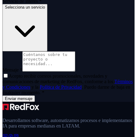
Servicio de interés
*
Selecciona un servicio
Mensaje
*
Acepto recibir correos promocionales, novedades y
comunicaciones de marketing de
RedFox
, conforme a los
Términos
y Condiciones
y la
Política de Privacidad
. Puedo darme de baja en
cualquier momento.
*
Enviar mensaje
Desarrollamos software, automatizamos procesos e implementamos
IA para empresas medianas en LATAM.