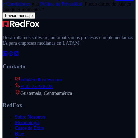
y Condiciones
y la
Política de Privacidad
. Puedo darme de baja en
cualquier momento.
*
Enviar mensaje
Desarrollamos software, automatizamos procesos e implementamos
IA para empresas medianas en LATAM.
Contacto
info@redfoxdev.com
+502 2319 8228
Guatemala, Centroamérica
RedFox
Sobre Nosotros
Metodología
Casos de Éxito
Blog