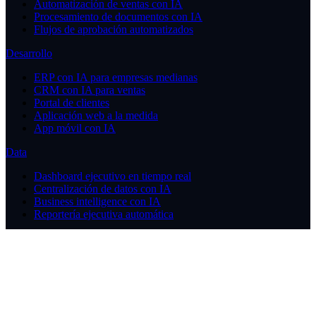
Automatización de ventas con IA
Procesamiento de documentos con IA
Flujos de aprobación automatizados
Desarrollo
ERP con IA para empresas medianas
CRM con IA para ventas
Portal de clientes
Aplicación web a la medida
App móvil con IA
Data
Dashboard ejecutivo en tiempo real
Centralización de datos con IA
Business intelligence con IA
Reportería ejecutiva automática
Consultoría
Consultoría de automatización
Product discovery para software
Auditoría de procesos digitales
Selección de tecnología
Hoja de ruta tecnológica