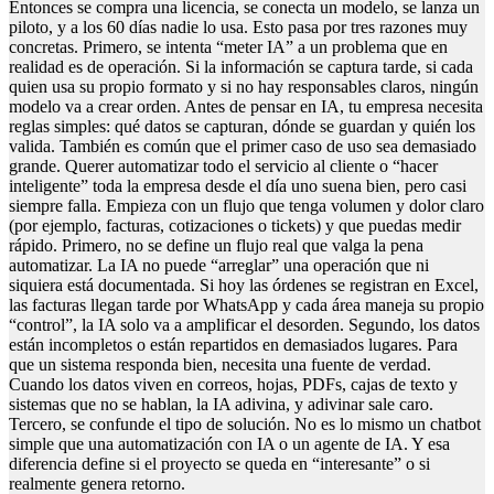
Entonces se compra una licencia, se conecta un modelo, se lanza un
piloto, y a los 60 días nadie lo usa. Esto pasa por tres razones muy
concretas. Primero, se intenta “meter IA” a un problema que en
realidad es de operación. Si la información se captura tarde, si cada
quien usa su propio formato y si no hay responsables claros, ningún
modelo va a crear orden. Antes de pensar en IA, tu empresa necesita
reglas simples: qué datos se capturan, dónde se guardan y quién los
valida. También es común que el primer caso de uso sea demasiado
grande. Querer automatizar todo el servicio al cliente o “hacer
inteligente” toda la empresa desde el día uno suena bien, pero casi
siempre falla. Empieza con un flujo que tenga volumen y dolor claro
(por ejemplo, facturas, cotizaciones o tickets) y que puedas medir
rápido. Primero, no se define un flujo real que valga la pena
automatizar. La IA no puede “arreglar” una operación que ni
siquiera está documentada. Si hoy las órdenes se registran en Excel,
las facturas llegan tarde por WhatsApp y cada área maneja su propio
“control”, la IA solo va a amplificar el desorden. Segundo, los datos
están incompletos o están repartidos en demasiados lugares. Para
que un sistema responda bien, necesita una fuente de verdad.
Cuando los datos viven en correos, hojas, PDFs, cajas de texto y
sistemas que no se hablan, la IA adivina, y adivinar sale caro.
Tercero, se confunde el tipo de solución. No es lo mismo un chatbot
simple que una automatización con IA o un agente de IA. Y esa
diferencia define si el proyecto se queda en “interesante” o si
realmente genera retorno.