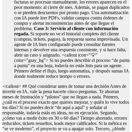
facturas se procesan manualmente, los errores aparecen en el
peor momento: al cierre de mes. Además, se pagan duplicados
o se pierden descuentos por pronto pago. Una automatización
con IA puede leer PDFs, validar campos contra órdenes de
compra y alertar inconsistencias antes de que llegue el
problema.
Caso 3: Servicio al cliente con información
regada.
Si soporte no ve el historial completo del cliente
(compras, tickets, pagos), la respuesta suena improvisada. Un
agente de IA bien configurado puede consultar fuentes
internas y devolver una respuesta consistente, y si hace falta,
abrir un caso y asignarlo.
<callout icon="💡"
color="gray_bg"> Si no puedes describir el proceso “de punta
a punta” en una hoja, todavía no estás listo para un agente.
Primero define el flujo, luego automatiza, y después sumas IA
donde realmente reduce tiempo o errores.
</callout> ## Qué considerar antes de tomar una decisión Antes de
invertir en IA, vale la pena hacerte cinco preguntas. Te ahorran
meses de frustración y “pilotos” que no llegan a nada. Primero,
¿cuál es el proceso exacto que quieres mejorar, y quién lo vive todos
los días? Si no puedes decir “de aquí a aquí” y señalar al
responsable, todavía estás en ideas, no en ejecución. Segundo,
¿cómo vas a medir éxito en 30 o 60 días? Tiempo ahorrado, errores
reducidos, tickets resueltos, leads mejor calificados. Si la métrica es
“se ve moderno”, el proyecto se va a apagar solo. Tercero, ¿dónde