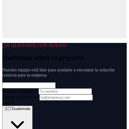
¿TE QUEDASTE CON DUDAS?
Hablemos sobre tu
proyecto
.
Nuestro equipo está listo para ayudarte a encontrar la solución
correcta para tu empresa.
Nombre completo
*
Correo electrónico
*
País
*
🇬🇹
Guatemala