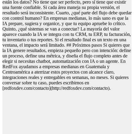
están los datos? No tiene que ser perfecto, pero sí tiene que existir
una fuente confiable. Si cada área maneja su propia versión, el
resultado será inconsistente. Cuarto, ¿qué parte del flujo debe quedar
con control humano? En empresas medianas, lo más sano es que la
IA prepare, sugiera y organice, y que tu equipo apruebe lo crítico.
Quinto, ¿qué sistemas se van a conectar? La mayoría del valor
aparece cuando la IA se integra con tu CRM, tu ERP, tu facturación,
tu inventario o tus reportes. Si el resultado final es un texto en una
ventana, el impacto será limitado. ## Próximos pasos Si quieres que
la IA genere resultados, empieza pequeño pero con intención: define
un proceso, define una métrica, y diseña el flujo completo antes de
elegir si necesitas chatbot, automatización con IA o un agente. En
RedFox ayudamos a empresas medianas en Guatemala y
Centroamérica a aterrizar estos proyectos con alcance claro,
integraciones reales y entregables en semanas, no meses. Si quieres
conversar sobre tu caso, puedes escribirnos en
[redfoxdev.com/contacto](http://redfoxdev.com/contacto).