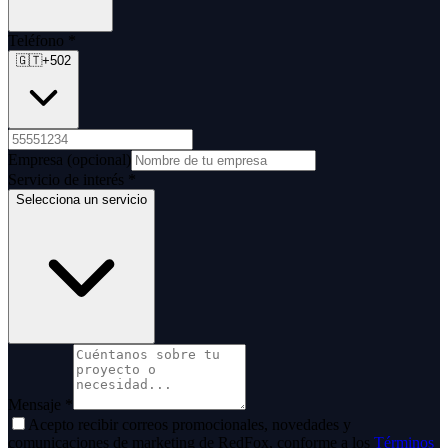
Teléfono
*
🇬🇹
+502
Empresa
(opcional)
Servicio de interés
*
Selecciona un servicio
Mensaje
*
Acepto recibir correos promocionales, novedades y
comunicaciones de marketing de
RedFox
, conforme a los
Términos