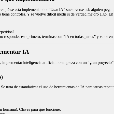
bre qué se está implementando. “Usar IA” suele verse así: alguien pega un
o tiene controles. Y se vuelve difícil medir si de verdad mejoró algo. 
epetidos?
 no respondes eso primero, terminas con “IA en todas partes” y valor en
lementar IA
mplementar inteligencia artificial no empieza con un “gran proyecto”.
o)
e trata de estandarizar el uso de herramientas de IA para tareas repetiti
sión humana). Claves para que funcione:
pts.