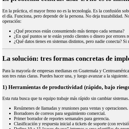
En la práctica, el mayor freno no es la tecnología. Es la confusión so
el día. Funciona, pero depende de la persona. No deja trazabilidad. N
operación:
¿Qué procesos están consumiendo más tiempo cada semana?
¿En qué puntos se te están yendo clientes o dinero por errores r
¿Qué datos tienes en sistemas distintos, pero nadie conecta? Si
La solución: tres formas concretas de imp
Para la mayoría de empresas medianas en Guatemala y Centroamérica, i
son tres rutas claras. Puedes hacer una, y luego avanzar a la siguiente.
1) Herramientas de productividad (rápido, bajo riesg
Esta ruta busca que tu equipo trabaje más rápido sin cambiar sistemas. S
Resúmenes de llamadas y reuniones para ventas y operaciones.
Borradores de correos para seguimiento comercial.
Primer borrador de reportes semanales para gerencia.
Clasificación y respuesta inicial a tickets de soporte (con revi
Define 10 a 15 “casos de uso” internos y crea plantillas de prom