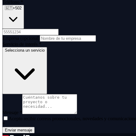
Teléfono
*
🇬🇹
+502
Empresa
(opcional)
Servicio de interés
*
Selecciona un servicio
Mensaje
*
Acepto recibir correos promocionales, novedades y comunicacione
*
Enviar mensaje