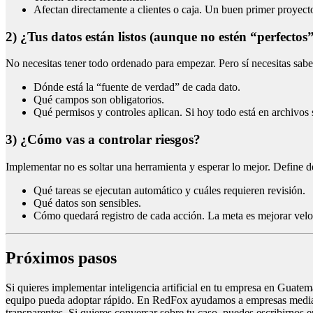
Afectan directamente a clientes o caja. Un buen primer proyecto
2) ¿Tus datos están listos (aunque no estén “perfectos
No necesitas tener todo ordenado para empezar. Pero sí necesitas sabe
Dónde está la “fuente de verdad” de cada dato.
Qué campos son obligatorios.
Qué permisos y controles aplican. Si hoy todo está en archivos s
3) ¿Cómo vas a controlar riesgos?
Implementar no es soltar una herramienta y esperar lo mejor. Define de
Qué tareas se ejecutan automático y cuáles requieren revisión.
Qué datos son sensibles.
Cómo quedará registro de cada acción. La meta es mejorar veloc
Próximos pasos
Si quieres implementar inteligencia artificial en tu empresa en Guate
equipo pueda adoptar rápido. En RedFox ayudamos a empresas mediana
transparentes. Si quieres conversar sobre tu caso, puedes escribirnos 