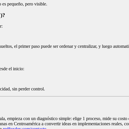
 es pequeño, pero visible.
”)?
r:
ueltos, el primer paso puede ser ordenar y centralizar, y luego automati
sde el inicio:
idad, sin perder control.
mala, empieza con un diagnóstico simple: elige 1 proceso, mide su costo
s en Centroamérica a convertir ideas en implementaciones reales, con 
en
redfoxdev.com/contacto
.