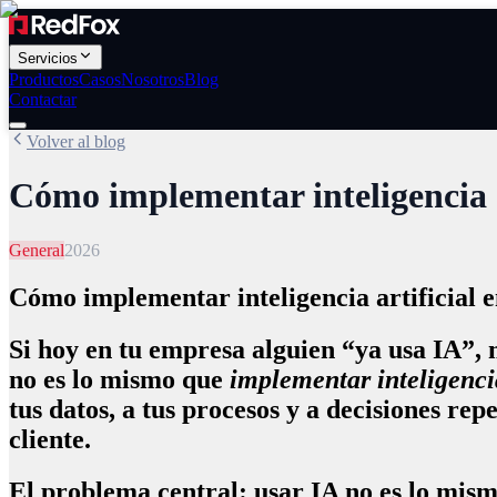
Servicios
Productos
Casos
Nosotros
Blog
Contactar
Volver al blog
Cómo implementar inteligencia a
General
2026
Cómo implementar inteligencia artificial 
Si hoy en tu empresa alguien “ya usa IA”,
no es lo mismo que
implementar inteligencia
tus datos, a tus procesos y a decisiones re
cliente.
El problema central: usar IA no es lo mis