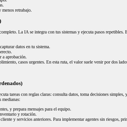
as.
y menos retrabajo.
)
ompleto. La IA se integra con tus sistemas y ejecuta pasos repetibles. E
apturar datos en tu sistema.
rrecto.
ar a aprobación.
plimiento, casos urgentes. En esta ruta, el valor suele venir por dos lado
ordenados)
uta tareas con reglas claras: consulta datos, toma decisiones simples, y 
as medianas:
entes, y prepara mensajes para el equipo.
nventario y rotación.
liente y servicios anteriores. Para implementar agentes sin riesgos, pri