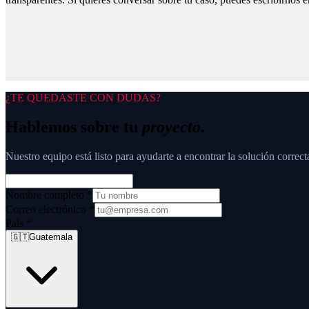
¿TE QUEDASTE CON DUDAS?
Hablemos sobre tu
proyecto
.
Nuestro equipo está listo para ayudarte a encontrar la solución correct
Nombre completo
*
Correo electrónico
*
País
*
🇬🇹
Guatemala