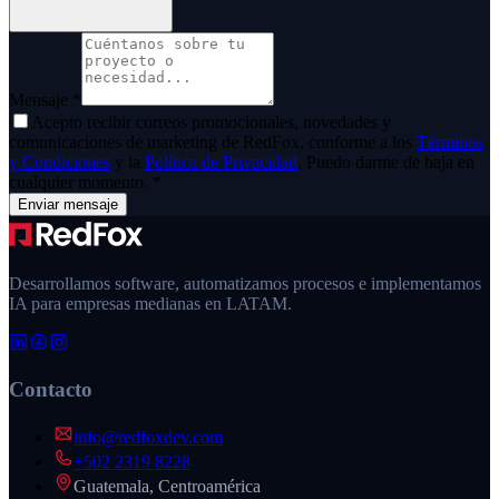
Mensaje
*
Acepto recibir correos promocionales, novedades y
comunicaciones de marketing de
RedFox
, conforme a los
Términos
y Condiciones
y la
Política de Privacidad
. Puedo darme de baja en
cualquier momento.
*
Enviar mensaje
Desarrollamos software, automatizamos procesos e implementamos
IA para empresas medianas en LATAM.
Contacto
info@redfoxdev.com
+502 2319 8228
Guatemala, Centroamérica