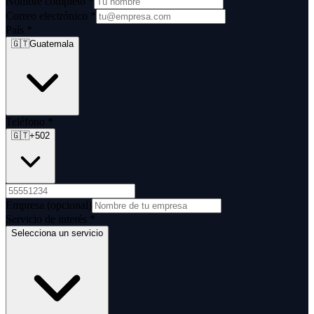
Nombre completo
*
Correo electrónico
*
País
*
🇬🇹
Guatemala
Teléfono
*
🇬🇹
+502
Empresa
(opcional)
Servicio de interés
*
Selecciona un servicio