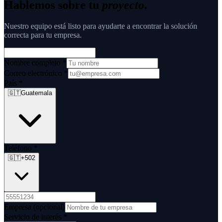
Hablemos sobre tu
proyecto
.
Nuestro equipo está listo para ayudarte a encontrar la solución
correcta para tu empresa.
Nombre completo
*
Correo electrónico
*
País
*
🇬🇹
Guatemala
Teléfono
*
🇬🇹
+502
Empresa
(opcional)
Servicio de interés
*