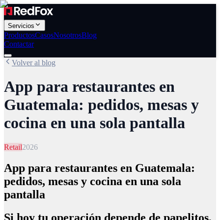
Servicios
Productos
Casos
Nosotros
Blog
Contactar
Volver al blog
App para restaurantes en
Guatemala: pedidos, mesas y
cocina en una sola pantalla
Retail
2026
App para restaurantes en Guatemala:
pedidos, mesas y cocina en una sola
pantalla
Si hoy tu operación depende de papelitos,