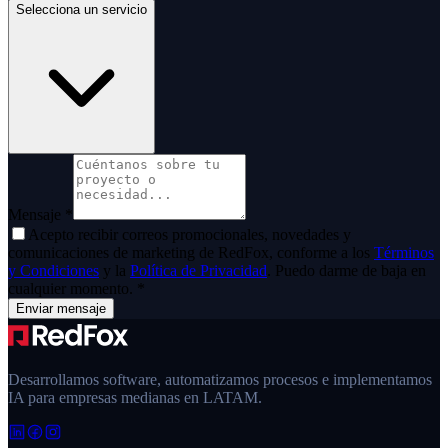
Selecciona un servicio
Mensaje
*
Acepto recibir correos promocionales, novedades y
comunicaciones de marketing de
RedFox
, conforme a los
Términos
y Condiciones
y la
Política de Privacidad
. Puedo darme de baja en
cualquier momento.
*
Enviar mensaje
Desarrollamos software, automatizamos procesos e implementamos
IA para empresas medianas en LATAM.